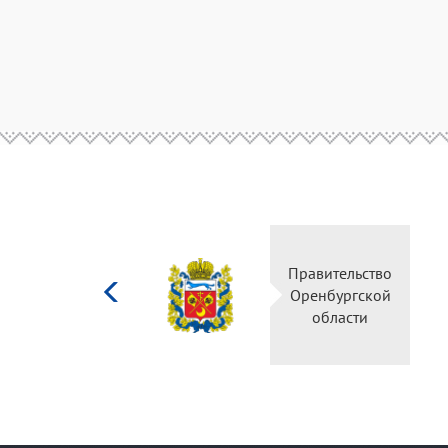
Министерство
Правите
культуры
Оренбу
Российской
обла
федерации