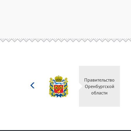
Министерство
Правительство
культуры
Оренбургской
Российской
области
федерации