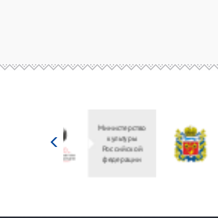
Министерство
культуры
Российской
федерации