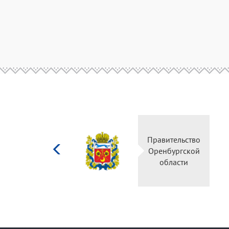
Министерство
Правительство
культуры
Оренбургской
Российской
области
федерации