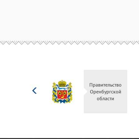
Министерство
Правительство
культуры
Оренбургской
Российской
области
федерации