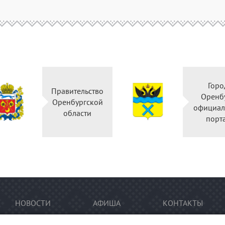
Город
ство
Оренбург
кой
официальный
и
портал
НОВОСТИ
АФИША
КОНТАКТЫ