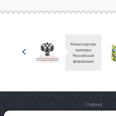
Министерство
Правитель
культуры
Оренбургс
Российской
област
федерации
ГЛАВНАЯ