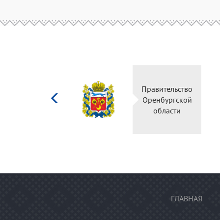
Министерство
Правитель
культуры
Оренбургс
Российской
област
федерации
ГЛАВНАЯ