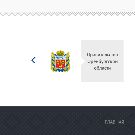
Министерство
Правительство
культуры
Оренбургской
Российской
области
федерации
ГЛАВНАЯ