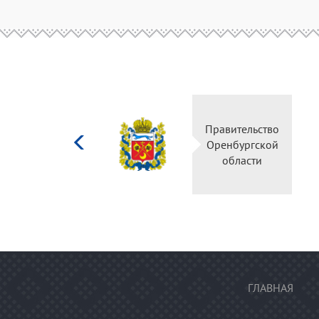
Министерство
Правительство
культуры
Оренбургской
Российской
области
федерации
ГЛАВНАЯ