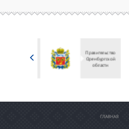
Министерство
культуры
Российской
федерации
ГЛАВНАЯ