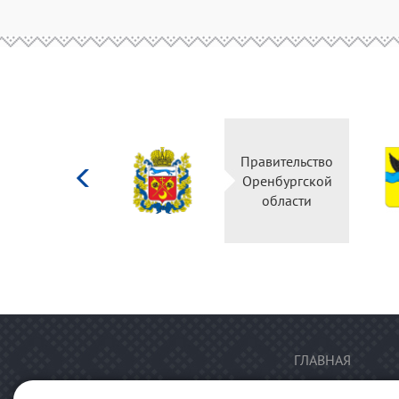
Министерство
Правительство
культуры
Оренбургской
Российской
области
федерации
ГЛАВНАЯ