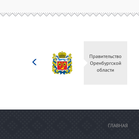
Министерство
Правительство
культуры
Оренбургской
Российской
области
федерации
ГЛАВНАЯ