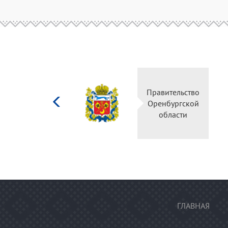
Министерство
Правительство
культуры
Оренбургской
Российской
области
федерации
ГЛАВНАЯ