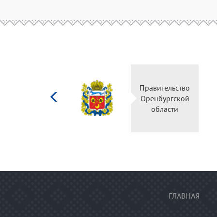
Министерство
Правительств
культуры
Оренбургско
Российской
области
федерации
ГЛАВНАЯ