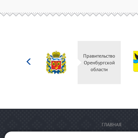
Министерство
Правительство
культуры
Оренбургской
Российской
области
федерации
ГЛАВНАЯ