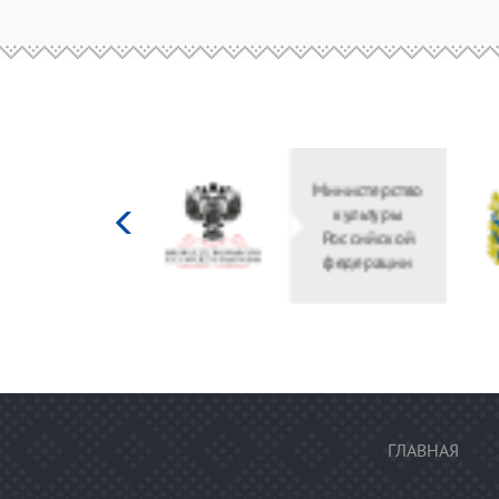
Министерство
культуры
Российской
федерации
ГЛАВНАЯ