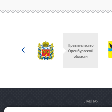
Министерство
Правительство
культуры
Оренбургской
Российской
области
федерации
ГЛАВНАЯ