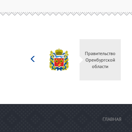
Министерство
культуры
Российской
федерации
ГЛАВНАЯ