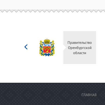
Министерство
Правительство
культуры
Оренбургской
Российской
области
федерации
ГЛАВНАЯ