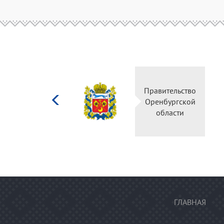
Министерство
Правительство
культуры
Оренбургской
Российской
области
федерации
ГЛАВНАЯ