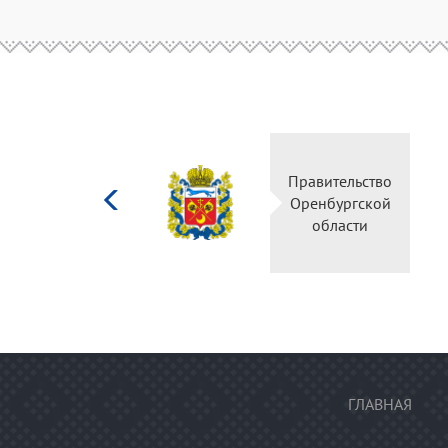
Министерство
Правительство
культуры
Оренбургской
Российской
области
федерации
ГЛАВНАЯ