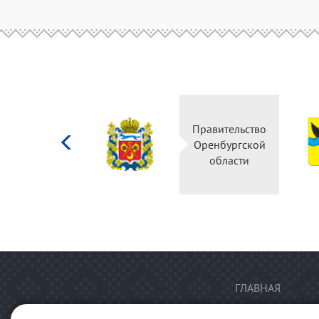
Министерство
Правительство
культуры
Оренбургской
Российской
области
федерации
ГЛАВНАЯ