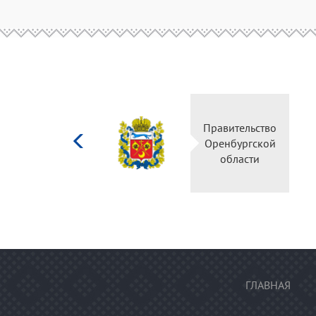
Министерство
Прав
культуры
Орен
Российской
о
федерации
ГЛАВНАЯ