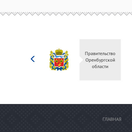
Министерство
Правительство
культуры
Оренбургской
Российской
области
федерации
ГЛАВНАЯ