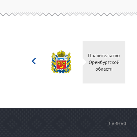
Министерство
Правитель
культуры
Оренбургс
Российской
област
федерации
ГЛАВНАЯ