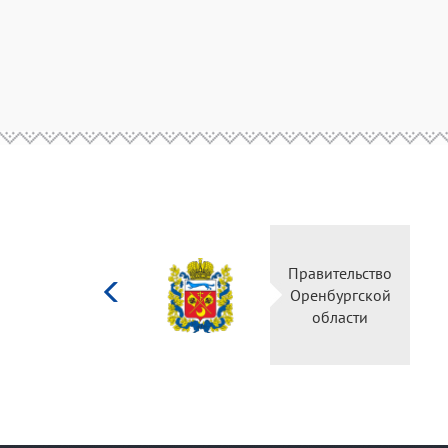
Министерство
Правительство
культуры
Оренбургской
Российской
области
федерации