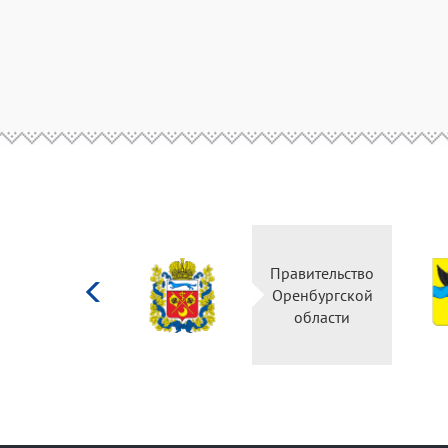
Министерство
Правительство
культуры
Оренбургской
Российской
области
федерации