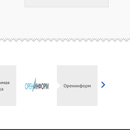
имая
Оренинформ
ка