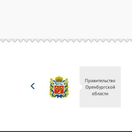
Министерство
Правительство
культуры
Оренбургской
Российской
области
федерации