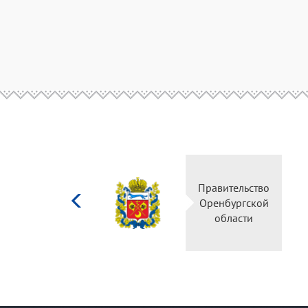
Министерство
Правительство
культуры
Оренбургской
Российской
области
федерации