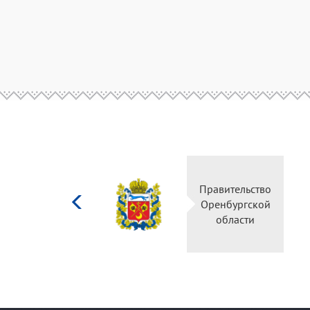
Министерство
Правительство
культуры
Оренбургской
Российской
области
федерации