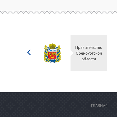
Министерство
Правительство
культуры
Оренбургской
Российской
области
федерации
ГЛАВНАЯ