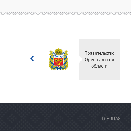
Министерство
Правительство
культуры
Оренбургской
Российской
области
федерации
ГЛАВНАЯ