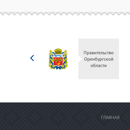
Министерство
Правительство
культуры
Оренбургской
Российской
области
федерации
ГЛАВНАЯ