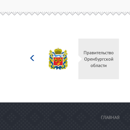
Министерство
Правительство
культуры
Оренбургской
Российской
области
федерации
ГЛАВНАЯ