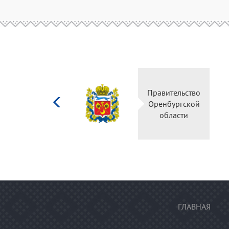
Министерство
Правительство
культуры
Оренбургской
Российской
области
федерации
ГЛАВНАЯ