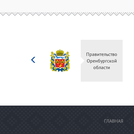
Министерство
Правительство
культуры
Оренбургской
Российской
области
федерации
ГЛАВНАЯ