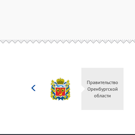
Министерство
Правительство
культуры
Оренбургской
Российской
области
федерации