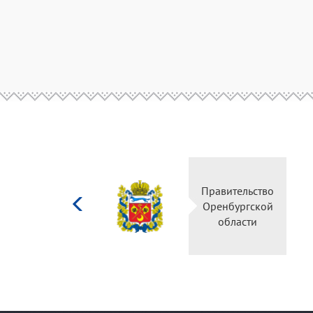
Министерство
Пра
культуры
Ор
Российской
федерации