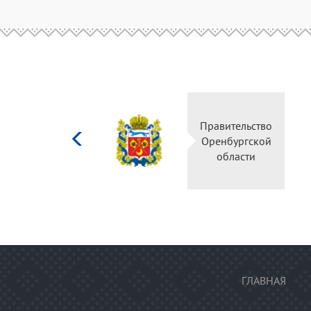
Министерство
Правительство
культуры
Оренбургской
Российской
области
федерации
ГЛАВНАЯ