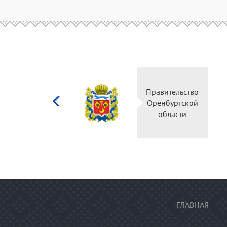
Министерство
Прав
культуры
Орен
Российской
о
федерации
ГЛАВНАЯ