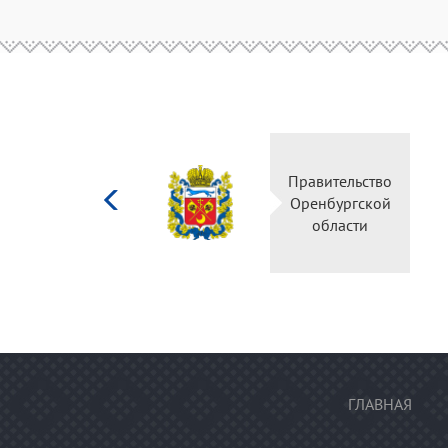
Министерство
Правительство
культуры
Оренбургской
Российской
области
федерации
ГЛАВНАЯ