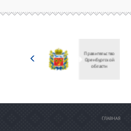
Министерство
культуры
Российской
федерации
ГЛАВНАЯ