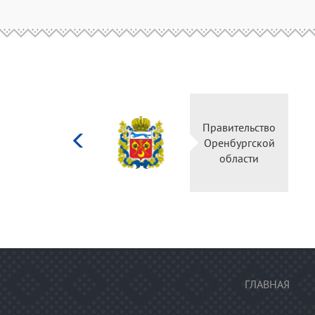
Министерство
Правительство
культуры
Оренбургской
Российской
области
федерации
ГЛАВНАЯ