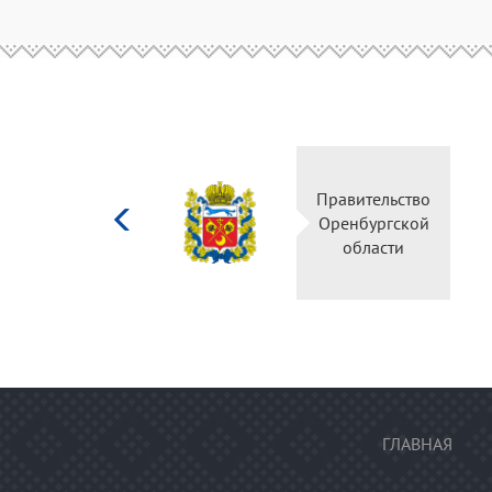
Министерство
Правительство
культуры
Оренбургской
Российской
области
федерации
ГЛАВНАЯ