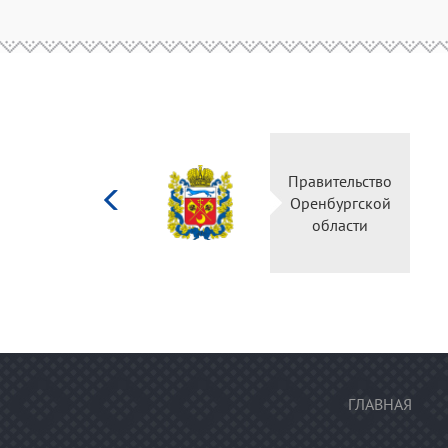
Министерство
Правительство
культуры
Оренбургской
Российской
области
федерации
ГЛАВНАЯ