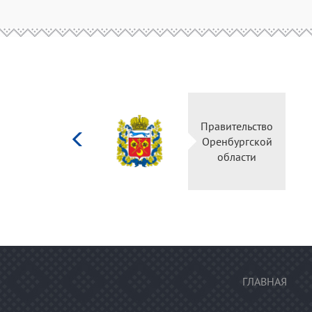
Министерство
Правительство
культуры
Оренбургской
Российской
области
федерации
ГЛАВНАЯ