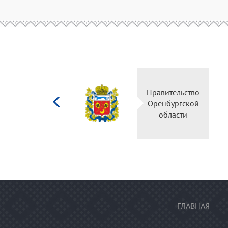
Министерство
Прави
культуры
Оренб
Российской
об
федерации
ГЛАВНАЯ