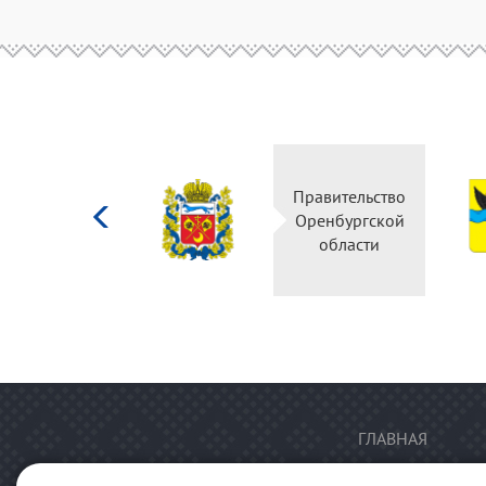
Министерство
Правительство
культуры
Оренбургской
Российской
области
федерации
ГЛАВНАЯ