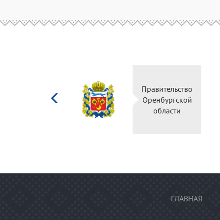
Министерство
Правительство
культуры
Оренбургской
Российской
области
федерации
ГЛАВНАЯ