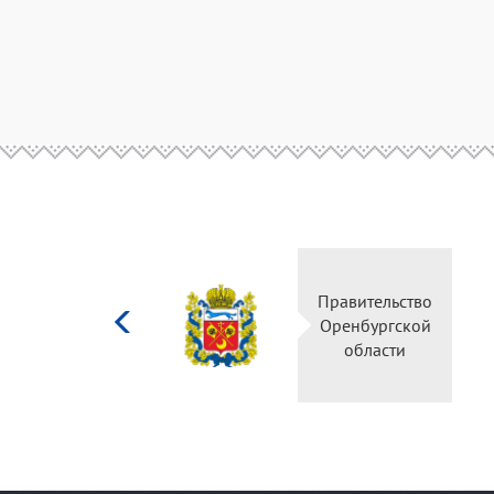
Министерство
Правител
культуры
Оренбур
Российской
облас
федерации